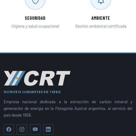
SEGURIDAD
AMBIENTE
Higiene y salud ocupacional
Gestión ambiental certificada
YACIMIENTO CARBONÍFERO RÍO TURBIO
Empresa nacional dedicada a la extracción de carbón mineral y
generación de energía en la Patagonia Austral argentina, al servicio del
país desde 1958.